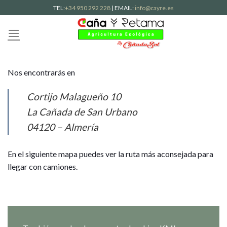
Skip
TEL:
+34 950 292 228
| EMAIL:
info@cayre.es
to
content
Nos encontrarás en
Cortijo Malagueño 10
La Cañada de San Urbano
04120 – Almería
En el siguiente mapa puedes ver la ruta más aconsejada para
llegar con camiones.