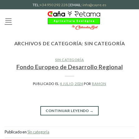
Skip
TEL:
+34 950 292 228
| EMAIL:
info@cayre.es
to
content
ARCHIVOS DE CATEGORÍA:
SIN CATEGORÍA
SIN CATEGORÍA
Fondo Europeo de Desarrollo Regional
PUBLICADO EL
4 JULIO, 2024
POR
RAMON
CONTINUAR LEYENDO
→
Publicado en
Sin categoría