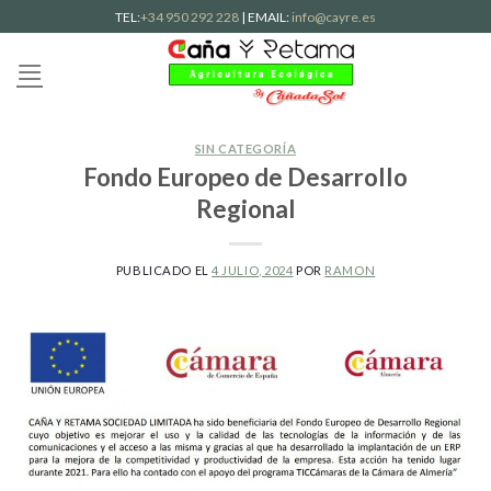
Skip
TEL:
+34 950 292 228
| EMAIL:
info@cayre.es
to
content
SIN CATEGORÍA
Fondo Europeo de Desarrollo
Regional
PUBLICADO EL
4 JULIO, 2024
POR
RAMON